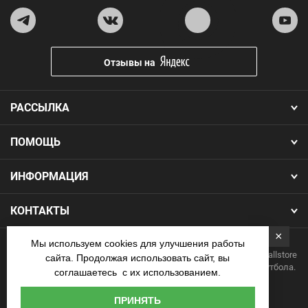
Отзывы на
РАССЫЛКА
ПОМОЩЬ
ИНФОРМАЦИЯ
КОНТАКТЫ
×
Мы используем cookies для улучшения работы
Copyright 2026.Все права защищены. Интернет-магазин Footballstore
сайта. Продолжая использовать сайт, вы
— продажа футбольной формы, бутс, мячей и одежды для футбола.
соглашаетесь с их использованием.
Наличные
ПРИНЯТЬ
курьеру