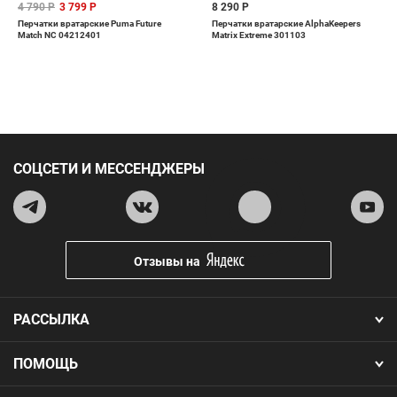
4 790 Р
3 799 Р
8 290 Р
Перчатки вратарские Puma Future
Перчатки вратарские AlphaKeepers
Match NC 04212401
Matrix Extreme 301103
СОЦСЕТИ И МЕССЕНДЖЕРЫ
Отзывы на
РАССЫЛКА
ПОМОЩЬ