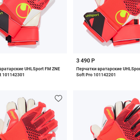
3 490 Р
вратарские UHLSport FM ZNE
Перчатки вратарские UHLSpor
ft 101142301
Soft Pro 101142201