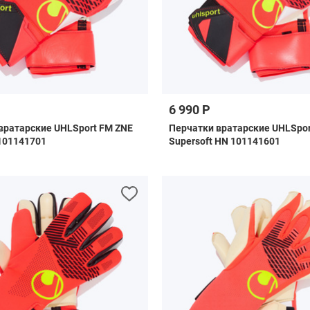
6 990 Р
вратарские UHLSport FM ZNE
Перчатки вратарские UHLSpor
 101141701
Supersoft HN 101141601