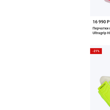
16 990 Р
Перчатки 
Ultragrip 
-21%