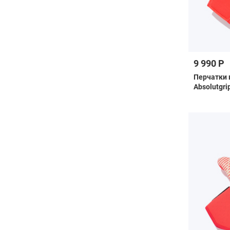
9 990 Р
Перчатки 
Absolutgri