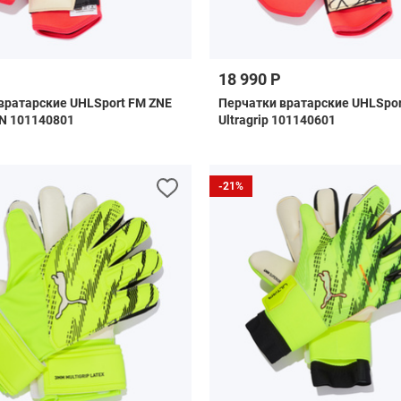
18 990 Р
вратарские UHLSport FM ZNE
Перчатки вратарские UHLSpor
HN 101140801
Ultragrip 101140601
-21%