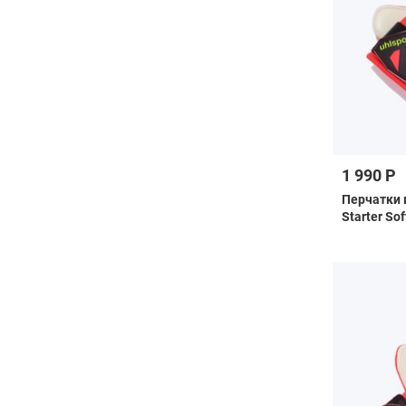
1 990 Р
Перчатки 
Starter So