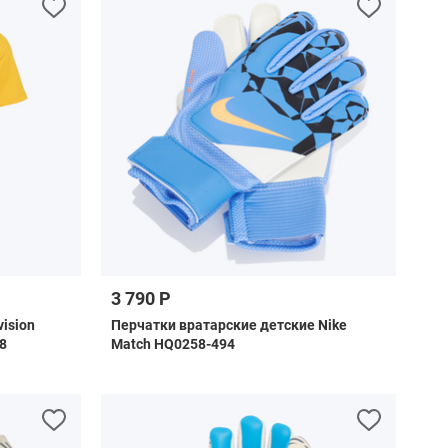
3 790 Р
ision
Перчатки вратарские детские Nike
8
Match HQ0258-494