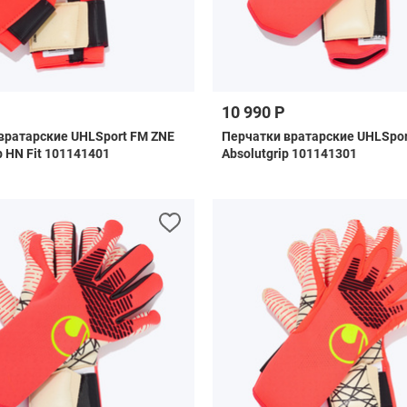
10 990 Р
вратарские UHLSport FM ZNE
Перчатки вратарские UHLSpor
p HN Fit 101141401
Absolutgrip 101141301