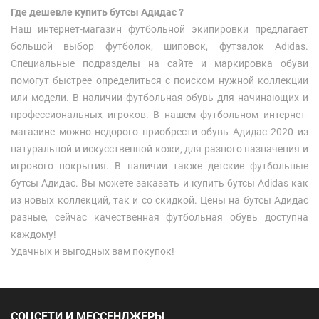
Где дешевле купить бутсы Адидас ?
Наш интернет-магазин футбольной экипировки предлагает
большой выбор футболок, шиповок, футзалок Adidas.
Специальные подразделы на сайте и маркировка обуви
помогут быстрее определиться с поиском нужной коллекции
или модели. В наличии футбольная обувь для начинающих и
профессиональных игроков. В нашем футбольном интернет-
магазине можно недорого приобрести обувь Адидас 2020 из
натуральной и искусственной кожи, для разного назначения и
игрового покрытия. В наличии также детские футбольные
бутсы Адидас. Вы можете заказать и купить бутсы Adidas как
из новых коллекций, так и со скидкой. Цены на бутсы Адидас
разные, сейчас качественная футбольная обувь доступна
каждому!
Удачных и выгодных вам покупок!
СОЦСЕТИ И МЕССЕНДЖЕРЫ