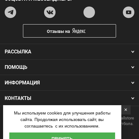
Отзывы на
РАССЫЛКА
ПОМОЩЬ
ИНФОРМАЦИЯ
КОНТАКТЫ
×
Мы используем cookies для улучшения работы
Copyright 2026.Все права защищены. Интернет-магазин Footballstore
сайта. Продолжая использовать сайт, вы
— продажа футбольной формы, бутс, мячей и одежды для футбола.
соглашаетесь с их использованием.
Наличные
ПРИНЯТЬ