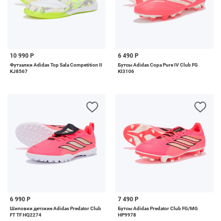
10 990 Р
6 490 Р
Футзалки Adidas Top Sala Competition II
Бутсы Adidas Copa Pure IV Club FG
KJ8567
KI3106
6 990 Р
7 490 Р
Шиповки детские Adidas Predator Club
Бутсы Adidas Predator Club FG/MG
FT TF HQ2274
HP9978