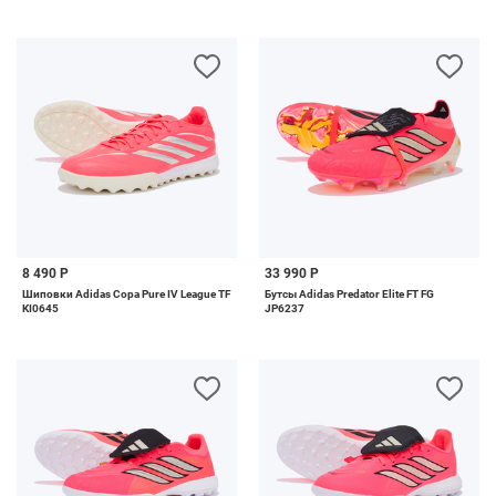
8 490 Р
33 990 Р
Шиповки Adidas Copa Pure IV League TF
Бутсы Adidas Predator Elite FT FG
KI0645
JP6237