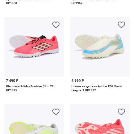
HP9968
HP9967
7 490 Р
8 990 Р
Шиповки Adidas Predator Club TF
Шиповки детские Adidas F50 Messi
HP9975
League LL KK1372