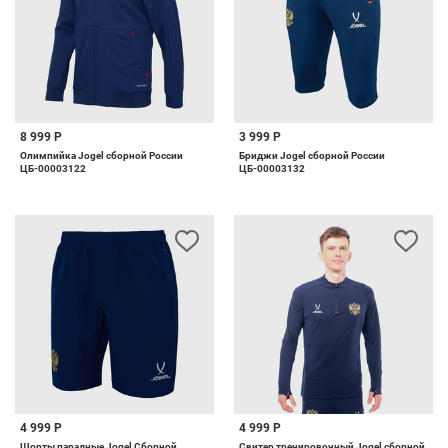
8 999 Р
3 999 Р
Олимпийка Jogel сборной России
Бриджи Jogel сборной России
ЦБ-00003122
ЦБ-00003132
4 999 Р
4 999 Р
Шорты парадные Jogel Сборной
Свитер тренировочный Jogel сборной