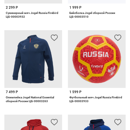
2 299 Р
1 999 Р
Сувенирный мяч Jogel Russia Firebird
Бейсболка Jogel сборной России
ЦБ-00003932
ЦБ-00003510
7 499 Р
1 599 Р
Олимпийка Jogel National Essential
Футбольный мяч Jogel Russia Firebird
сборной России ЦБ-00003263
ЦБ-00003933