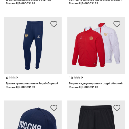
России ЦБ-00003118
России ЦБ-00003139
4 999 Р
10 999 Р
Брюки тренировочные Jogel сборной
Ветровка двусторонняя Jogel сборной
России ЦБ-00003133
России ЦБ-00003143