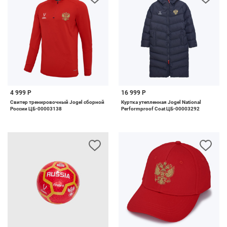
4 999 Р
16 999 Р
Свитер тренировочный Jogel сборной
Куртка утепленная Jogel National
России ЦБ-00003138
Performproof Coat ЦБ-00003292