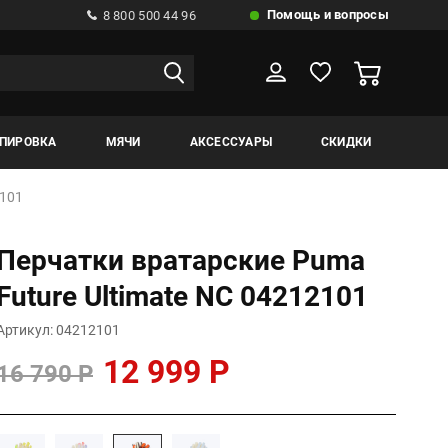
Помощь и вопросы
8 800 500 44 96
ИПИРОВКА
МЯЧИ
АКСЕССУАРЫ
СКИДКИ
2101
Перчатки вратарские Puma
Future Ultimate NC 04212101
Артикул: 04212101
12 999 Р
16 790 Р