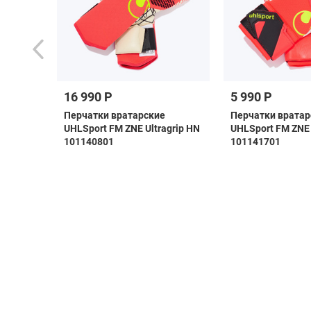
16 990 Р
5 990 Р
as
Перчатки вратарские
Перчатки вратар
i
UHLSport FM ZNE Ultragrip HN
UHLSport FM ZNE 
101140801
101141701