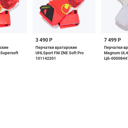
3 490 Р
7 499 Р
ские
Перчатки вратарские
Перчатки вр
Supersoft
UHLSport FM ZNE Soft Pro
Magnum UL4 
101142201
ЦБ-0000844