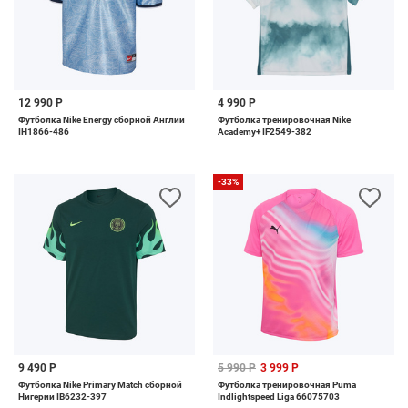
12 990 Р
4 990 Р
Футболка Nike Energy сборной Англии
Футболка тренировочная Nike
IH1866-486
Academy+ IF2549-382
-33%
9 490 Р
5 990 Р
3 999 Р
Футболка Nike Primary Match сборной
Футболка тренировочная Puma
Нигерии IB6232-397
Indlightspeed Liga 66075703