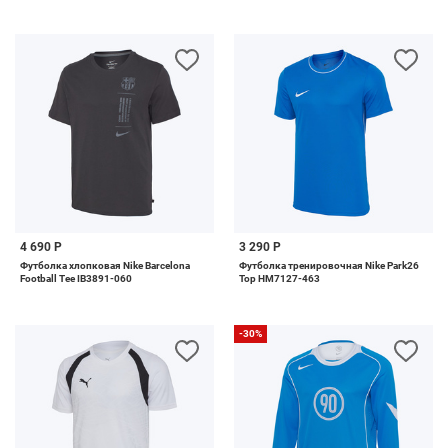
4 690 Р
3 290 Р
Футболка хлопковая Nike Barcelona
Футболка тренировочная Nike Park26
Football Tee IB3891-060
Top HM7127-463
-30%