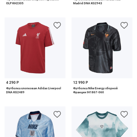
OLP KH2305
Madrid DNA KG2943
4 290 Р
12 990 Р
Футболка хлопковая Adidas Liverpool
Футболка Nike Energy сборной
DNA KG2489
Франции IH1867-060