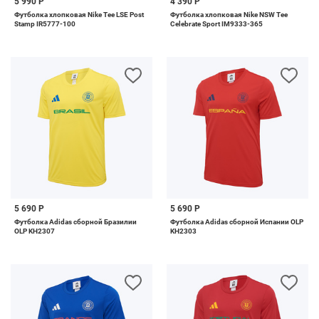
5 990 Р
4 390 Р
Футболка хлопковая Nike Tee LSE Post
Футболка хлопковая Nike NSW Tee
Stamp IR5777-100
Celebrate Sport IM9333-365
5 690 Р
5 690 Р
Футболка Adidas сборной Бразилии
Футболка Adidas сборной Испании OLP
OLP KH2307
KH2303