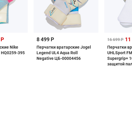
 Р
8 499 Р
11
16 699 Р
ские Nike
Перчатки вратарские Jogel
Перчатки в
t HQ0259-395
Legend UL4 Aqua Roll
UHLSport FM
Negative ЦБ-00004456
Supergrip+ 1
защитой па