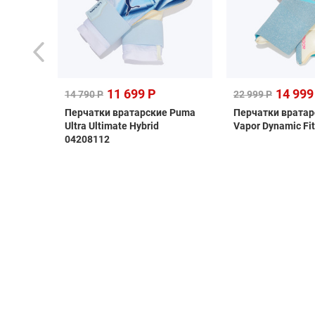
11 699 Р
14 999
14 790 Р
22 999 Р
IV
Перчатки вратарские Puma
Перчатки вратар
Ultra Ultimate Hybrid
Vapor Dynamic Fi
04208112