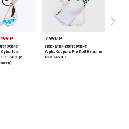
 499 Р
7 990 Р
7 799 Р
ратарские
Перчатки вратарские
Перчат
 Cybertec
AlphaKeepers Pro Roll Extreme
UHLSpor
01137401 (с
P10 146101
Superso
льцев)