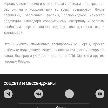
хорошую вентиляцию и отводят влагу от кожи, поддерживая
Вас сухими и комфортными во время тренировок. Яркие
расцветки, различные фасоны, превосходное качество
продукции. Благодаря современному материалу и особым
свойствам, шорты отлично подойдут для активных игр и
тренировок.
Чтобы купить спортивные тренировочные шорты, просто
выберите подходящую модель в нашем каталоге и оформите
заказ. Быстрая и удобная доставка по СПб, Москве и другим
городам России.
СОЦСЕТИ И МЕССЕНДЖЕРЫ