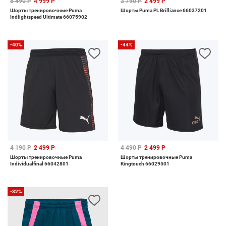
8 490 Р
4 999 Р
3 790 Р
2 499 Р
Шорты тренировочные Puma
Шорты Puma PL Brilliance 66037201
Indlightspeed Ultimate 66075902
-40%
-44%
4 190 Р
2 499 Р
4 490 Р
2 499 Р
Шорты тренировочные Puma
Шорты тренировочные Puma
Individualfinal 66042801
Kingtouch 66029501
-32%