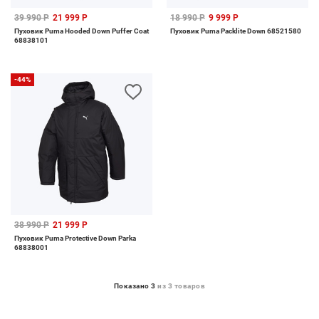
39 990 Р
21 999 Р
18 990 Р
9 999 Р
Пуховик Puma Hooded Down Puffer Coat
Пуховик Puma Packlite Down 68521580
68838101
-44%
38 990 Р
21 999 Р
Пуховик Puma Protective Down Parka
68838001
Показано 3
из 3 товаров