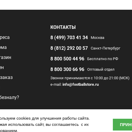
Я
КОНТАКТЫ
реса
8 (499) 703 41 34
Москва
ема
8 (812) 292 00 57
Санкт-Петербург
газин
8 800 500 44 96
Бесплатно по РФ
ен
8 800 300 66 96
Оптовый отдел
заказ
Звонки принимаются с 10:00 до 21:00 (МСК)
e-mail:
info@footballstore.ru
л
 безналу?
раммы
льзуем cookies для улучшения работы сайта.
ая использовать сайт, вы соглашаетесь с их
ПРИН
о центра
зованием.