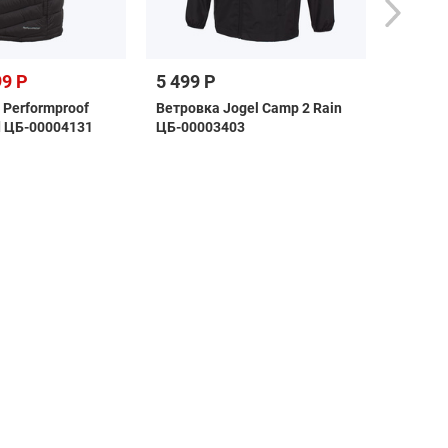
99 Р
5 499 Р
12 49
 Performproof
Ветровка Jogel Camp 2 Rain
Куртка 
d ЦБ-00004131
ЦБ-00003403
Entrada