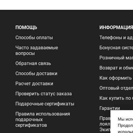
ПОМОЩЬ
ИНФОРМАЦИ
Способы оплаты
Телефоны и ад
Часто задаваемые
Бонусная сист
вопросы
Розничный ма
Обратная связь
Возврат и обм
Способы доставки
Как оформить 
Расчет доставки
Оптовый отде
Проверить статус заказа
Как купить по
Подарочные сертификаты
Гарантии
Правила использования
Правила прог
подарочных
Мы испо
лояльности
сертификатов
Продолж
Экипировочног
исполь