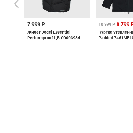
7 999 Р
8 799 
10 999 Р
as
Жилет Jogel Essential
Куртка утепленн
i
Performproof ЦБ-00003934
Padded 7461MF1