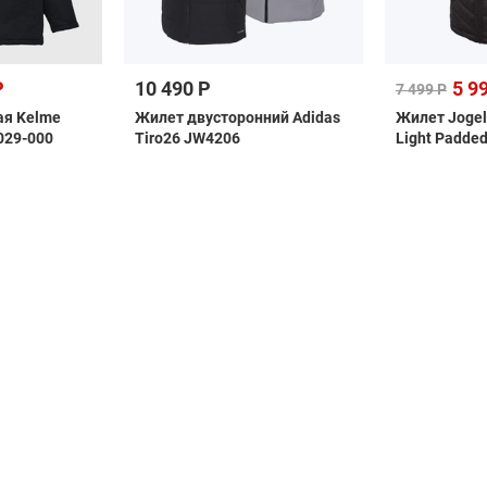
Р
10 490 Р
5 9
7 499 Р
ая Kelme
Жилет двусторонний Adidas
Жилет Jogel
029-000
Tiro26 JW4206
Light Padde