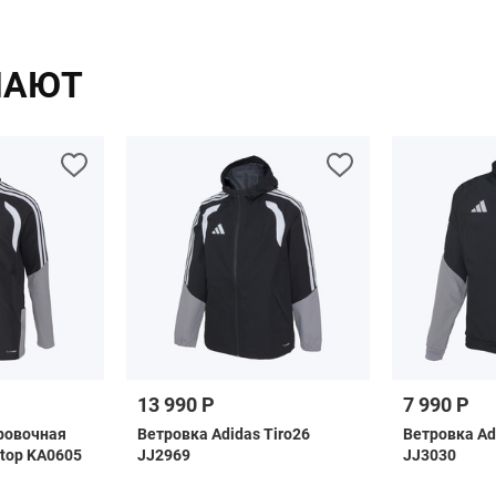
ПАЮТ
13 990 Р
7 990 Р
ровочная
Ветровка Adidas Tiro26
Ветровка Ad
ntop KA0605
JJ2969
JJ3030