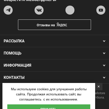
Отзывы на
РАССЫЛКА
ПОМОЩЬ
ИНФОРМАЦИЯ
КОНТАКТЫ
×
Мы используем cookies для улучшения работы
Copyright 2026.Все права защищены. Интернет-магазин Footballstore
сайта. Продолжая использовать сайт, вы
— продажа футбольной формы, бутс, мячей и одежды для футбола.
соглашаетесь с их использованием.
Наличные