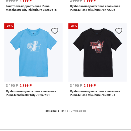
6 990 Р
4 899 Р
2 990 Р
1 999 Р
Толстовка подростковая Puma
Футболка подростковая хлопковая
Manchester City Ftblculture 78267615
Puma Milan Ftblculture 78472305
-25%
-31%
3 190 Р
2 399 Р
3 190 Р
2 199 Р
Футболка подростковая хлопковая
Футболка подростковая хлопковая
Puma Manchester City 78267401
Puma Milan Ftblculture 78260104
Показано 10
из 10 товаров