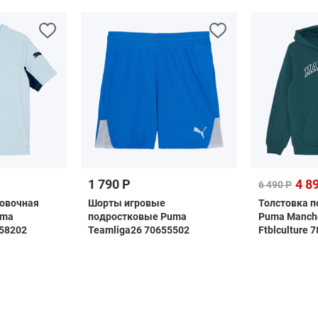
1 790 Р
4 8
6 490 Р
ровочная
Шорты игровые
Толстовка п
uma
подростковые Puma
Puma Manche
058202
Teamliga26 70655502
Ftblculture 