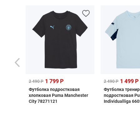
1 799 Р
1 499 Р
2 490 Р
2 490 Р
as
Футболка подростковая
Футболка трени
i
хлопковая Puma Manchester
подростковая P
City 78271121
Individualliga 66