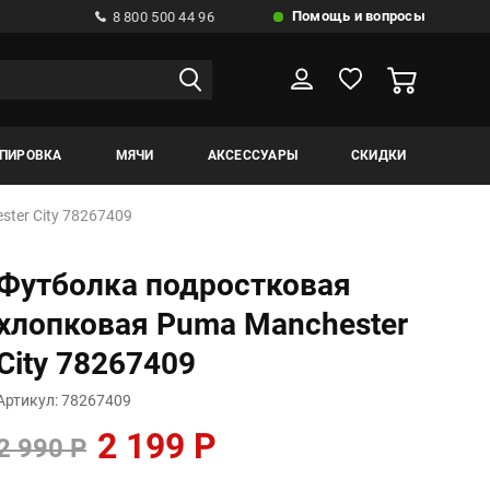
Помощь и вопросы
8 800 500 44 96
ИПИРОВКА
МЯЧИ
АКСЕССУАРЫ
СКИДКИ
ter City 78267409
Футболка подростковая
хлопковая Puma Manchester
City 78267409
Артикул: 78267409
2 199 Р
2 990 Р