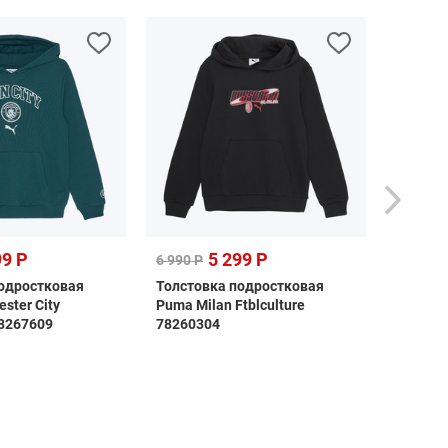
99 Р
5 299 Р
6 990 Р
2 790 Р
одростковая
Толстовка подростковая
Шорты 
ster City
Puma Milan Ftblculture
подрос
78267609
78260304
Individ