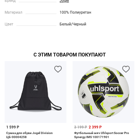
Бренд
Jogel
Материал
100% Полиуретан
Цвет
Белый/Черный
С ЭТИМ ТОВАРОМ ПОКУПАЮТ
1 599 Р
3 199 Р
2 399 Р
Сумка для обуви Jogel Division
Футбольный мяч Uhlsport Soccer Pro
ЦБ-00004258
Synergy IMS 100171901