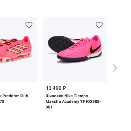
13 490 Р
3 790 
 Predator Club
Шиповки Nike Tiempo
Бейсбол
78
Maestro Academy TF IQ2388-
KR0531
901