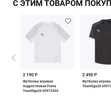
С ЭТИМ ТОВАРОМ ПОКУ
2 190 Р
2 490 Р
ная
Футболка игровая
Футболка игрова
ка Jogel
подростковая Puma
Teamliga26 6597
6/27
Teamliga26 65972304