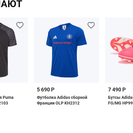
ПАЮТ
5 690 Р
7 490 Р
я Puma
Футболка Adidas сборной
Бутсы Adidas
2103
Франции OLP KH2312
FG/MG HP99