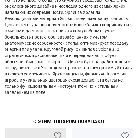
FG - это не просто копы, это симбиоз передовых технологий,
эксклюзивного дизайна и наследия одного из самых ярких
нападающих современности, Эрлинга Холанда.
Революционный материал Gripknit повышает вашу точность.
Цепкая текстура позволяет стопе более близко соприкасаться
с мячом и дает контроль при каждом удобном случае.
Зональность протектора, разработанная с учетом
анатомических особенностей стопы, оптимизирует передачу
энергии при ударе. Круговой рисунок шипов Cyclone 360,
стратегически расположенный в передней части обуви,
облегчает быстрые повороты. Дизайн бутс, разработанный в
сотрудничестве с Холандом, отражает его неукротимый стиль
и целеустремленность. Яркие акценты, фирменный логотип
игрока и уникальная цветовая схема делают эти бутсы не
только функциональным инструментом, но и стильным
заявлением на поле.
С ЭТИМ ТОВАРОМ ПОКУПАЮТ