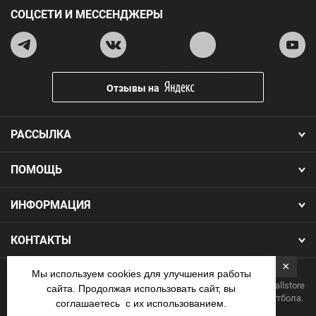
СОЦСЕТИ И МЕССЕНДЖЕРЫ
Отзывы на
РАССЫЛКА
ПОМОЩЬ
ИНФОРМАЦИЯ
КОНТАКТЫ
×
Мы используем cookies для улучшения работы
Copyright 2026.Все права защищены. Интернет-магазин Footballstore
сайта. Продолжая использовать сайт, вы
— продажа футбольной формы, бутс, мячей и одежды для футбола.
соглашаетесь с их использованием.