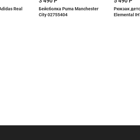
3 490 Р
5 490 Р
didas Real
Бейсболка Puma Manchester
Рюкзак детс
City 02755404
Elemental I