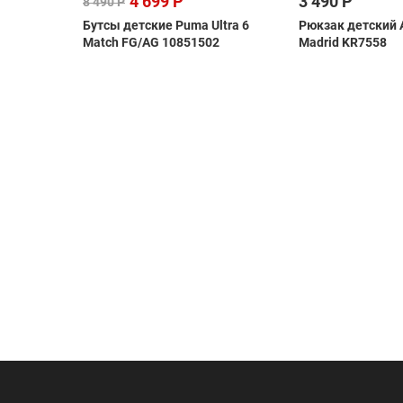
4 699 Р
3 490 Р
8 490 Р
as
Бутсы детские Puma Ultra 6
Рюкзак детский A
i
Match FG/AG 10851502
Madrid KR7558