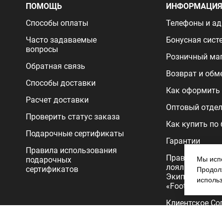
ПОМОЩЬ
ИНФОРМАЦИ
Способы оплаты
Телефоны и ад
Часто задаваемые
Бонусная сист
вопросы
Розничный ма
Обратная связь
Возврат и обм
Способы доставки
Как оформить 
Расчет доставки
Оптовый отде
Проверить статус заказа
Как купить по
Подарочные сертификаты
Гарантии
Правила использования
Правила прог
подарочных
Мы испо
лояльности
сертификатов
Продолж
Экипировочног
исполь
«FootballStore»
Клиентское Со
Политика