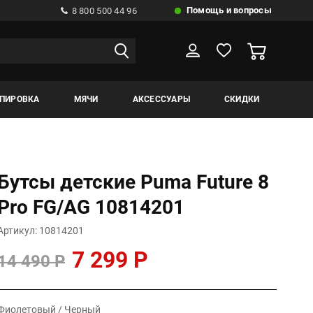
Помощь и вопросы
8 800 500 44 96
ИПИРОВКА
МЯЧИ
АКСЕССУАРЫ
СКИДКИ
Бутсы детские Puma Future 8
Pro FG/AG 10814201
Артикул: 10814201
7 299 Р
14 490 Р
Фиолетовый / Черный