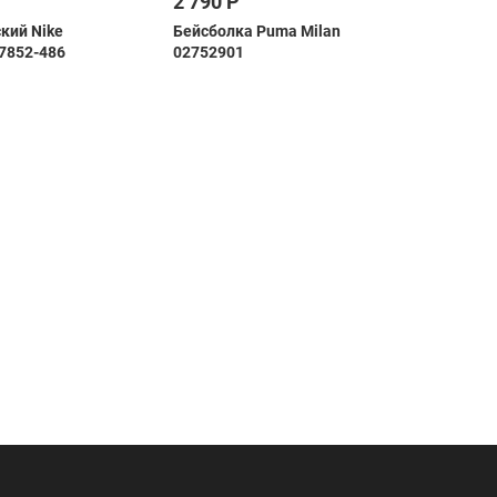
2 790 Р
15 49
кий Nike
Бейсболка Puma Milan
Футбол
H7852-486
02752901
Nike PS