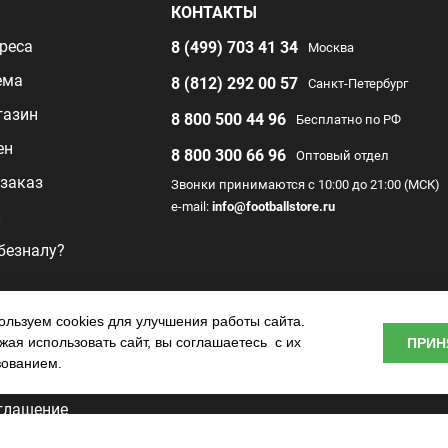
Я
КОНТАКТЫ
реса
8 (499) 703 41 34
Москва
ема
8 (812) 292 00 57
Санкт-Петербург
газин
8 800 500 44 96
Бесплатно по РФ
ен
8 800 300 66 96
Оптовый отдел
заказ
Звонки принимаются с 10:00 до 21:00 (МСК)
e-mail:
info@footballstore.ru
л
 безналу?
раммы
льзуем cookies для улучшения работы сайта.
ая использовать сайт, вы соглашаетесь с их
ПРИН
о центра
зованием.
глашение