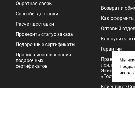
Обратная связь
Возврат и обм
Способы доставки
Как оформить 
Расчет доставки
Оптовый отде
Проверить статус заказа
Как купить по
Подарочные сертификаты
Гарантии
Правила использования
Правила прог
подарочных
Мы испо
лояльности
сертификатов
Продолж
Экипировочног
исполь
«FootballStore»
Клиентское Со
Политика
конфиденциал
Copyright 2026.Все права защищены. Интернет-магазин Footballs
продажа футбольной формы, бутс, мячей и одежды для футбола