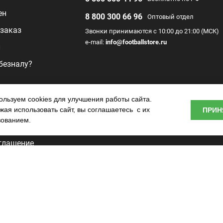
ен
8 800 300 66 96
Оптовый отдел
заказ
Звонки принимаются с 10:00 до 21:00 (МСК)
e-mail:
info@footballstore.ru
л
 безналу?
раммы
льзуем cookies для улучшения работы сайта.
ая использовать сайт, вы соглашаетесь с их
ПРИН
о центра
зованием.
глашение
ьности
tore —
.