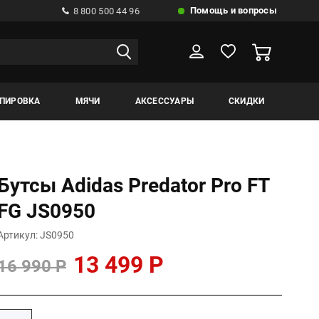
Помощь и вопросы
8 800 500 44 96
ИПИРОВКА
МЯЧИ
АКСЕССУАРЫ
СКИДКИ
Бутсы Adidas Predator Pro FT
FG JS0950
Артикул: JS0950
13 499 Р
16 990 Р