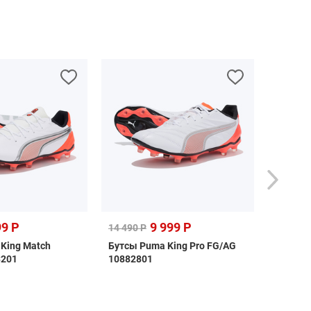
99 Р
9 999 Р
17 49
14 490 Р
King Match
Бутсы Puma King Pro FG/AG
Бутсы P
3201
10882801
FG 109