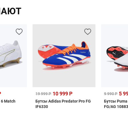
ПАЮТ
Р
10 999 Р
5 9
19 999 Р
9 990 Р
 6 Match
Бутсы Adidas Predator Pro FG
Бутсы Puma 
IF6330
FG/AG 1088