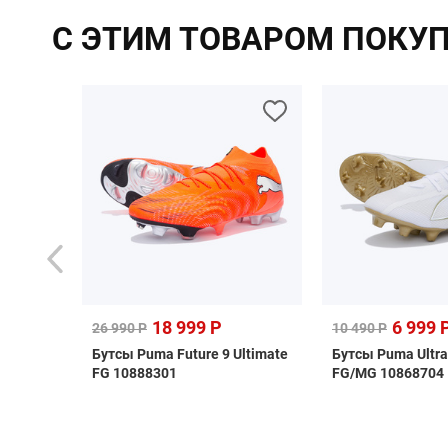
С ЭТИМ ТОВАРОМ ПОКУ
18 999 Р
6 999 
26 990 Р
10 490 Р
rpool
Бутсы Puma Future 9 Ultimate
Бутсы Puma Ultra
FG 10888301
FG/MG 10868704