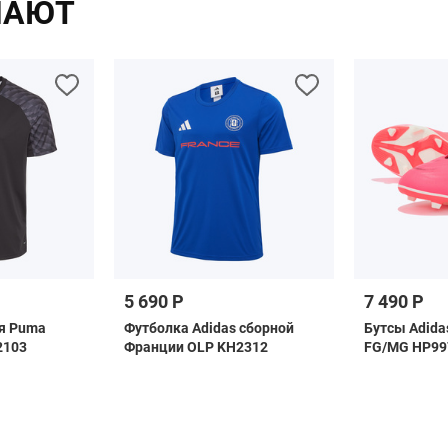
ПАЮТ
5 690 Р
7 490 Р
я Puma
Футболка Adidas сборной
Бутсы Adidas
2103
Франции OLP KH2312
FG/MG HP99