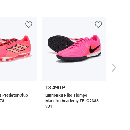
13 490 Р
3 790 
 Predator Club
Шиповки Nike Tiempo
Бейсбол
78
Maestro Academy TF IQ2388-
KR0531
901