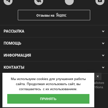
Отзывы на
РАССЫЛКА
ПОМОЩЬ
ИНФОРМАЦИЯ
КОНТАКТЫ
×
Мы используем cookies для улучшения работы
Copyright 2026.Все права защищены. Интернет-магазин Footballstore
сайта. Продолжая использовать сайт, вы
— продажа футбольной формы, бутс, мячей и одежды для футбола.
соглашаетесь с их использованием.
Наличные
ПРИНЯТЬ
курьеру