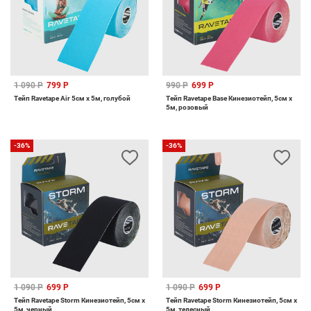
1 090 Р
799 Р
990 Р
699 Р
Тейп Ravetape Air 5см х 5м, голубой
Тейп Ravetape Base Кинезиотейп, 5см x
5м, розовый
-36%
-36%
1 090 Р
699 Р
1 090 Р
699 Р
Тейп Ravetape Storm Кинезиотейп, 5см x
Тейп Ravetape Storm Кинезиотейп, 5см x
5м, черный
5м, телесный