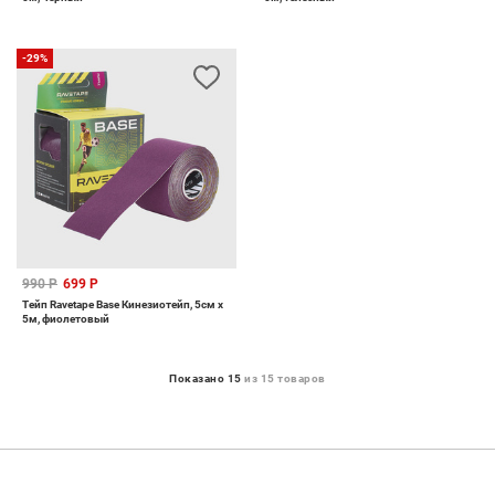
-29%
990 Р
699 Р
Тейп Ravetape Base Кинезиотейп, 5см x
5м, фиолетовый
Показано 15
из 15 товаров