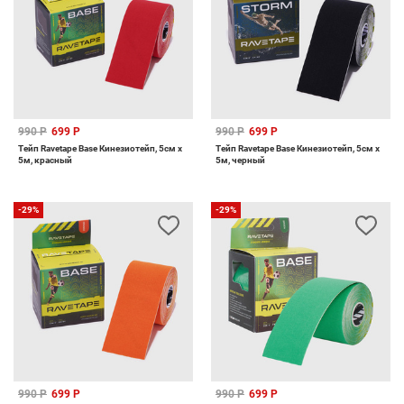
990 Р
699 Р
990 Р
699 Р
Тейп Ravetape Base Кинезиотейп, 5см x
Тейп Ravetape Base Кинезиотейп, 5см x
5м, красный
5м, черный
-29%
-29%
990 Р
699 Р
990 Р
699 Р