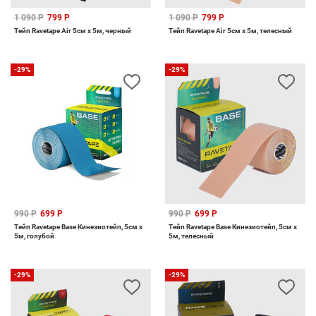
1 090 Р
799 Р
1 090 Р
799 Р
Тейп Ravetape Air 5см х 5м, черный
Тейп Ravetape Air 5см х 5м, телесный
-29%
-29%
990 Р
699 Р
990 Р
699 Р
Тейп Ravetape Base Кинезиотейп, 5см x
Тейп Ravetape Base Кинезиотейп, 5см x
5м, голубой
5м, телесный
-29%
-29%