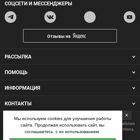
СОЦСЕТИ И МЕССЕНДЖЕРЫ
Отзывы на
РАССЫЛКА
ПОМОЩЬ
ИНФОРМАЦИЯ
КОНТАКТЫ
×
Мы используем cookies для улучшения работы
Copyright 2026.Все права защищены. Интернет-магазин Footballstore
сайта. Продолжая использовать сайт, вы
— продажа футбольной формы, бутс, мячей и одежды для футбола.
соглашаетесь с их использованием.