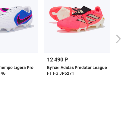
12 490 Р
26 99
iempo Ligera Pro
Бутсы Adidas Predator League
Бутсы P
146
FT FG JP6271
FG/AG 