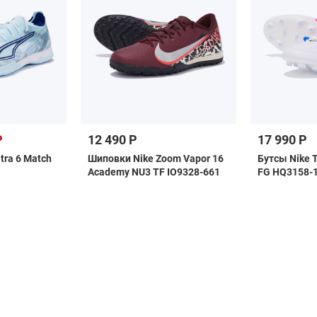
Р
12 490 Р
17 990 Р
tra 6 Match
Шиповки Nike Zoom Vapor 16
Бутсы Nike T
Academy NU3 TF IO9328-661
FG HQ3158-