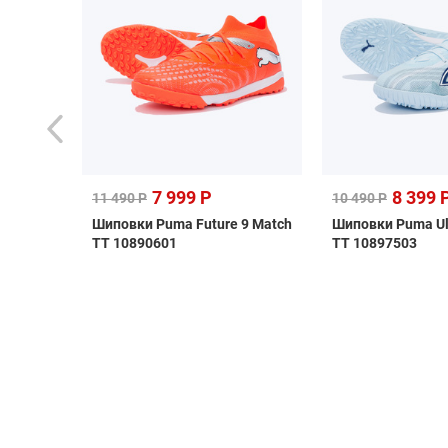
7 999 Р
8 399 
11 490 Р
10 490 Р
ная
Шиповки Puma Future 9 Match
Шиповки Puma Ul
ка Jogel
TT 10890601
TT 10897503
6/27