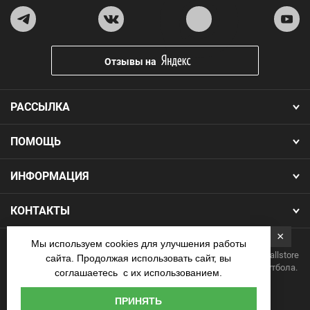
Отзывы на
РАССЫЛКА
ПОМОЩЬ
ИНФОРМАЦИЯ
КОНТАКТЫ
×
Мы используем cookies для улучшения работы
Copyright 2026.Все права защищены. Интернет-магазин Footballstore
сайта. Продолжая использовать сайт, вы
— продажа футбольной формы, бутс, мячей и одежды для футбола.
соглашаетесь с их использованием.
Наличные
ПРИНЯТЬ
курьеру