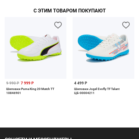
С ЭТИМ ТОВАРОМ ПОКУПАЮТ
9 990 Р
7 999 Р
4 499 Р
Шиповки Puma King 20 Match TT
Шиповки Jogel Evofly TF Talant
10846901
ЦБ-00004211