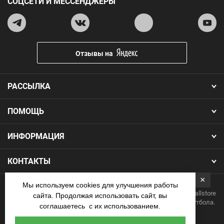
СОЦСЕТИ И МЕССЕНДЖЕРЫ
Отзывы на
РАССЫЛКА
ПОМОЩЬ
ИНФОРМАЦИЯ
КОНТАКТЫ
×
Мы используем cookies для улучшения работы
Copyright 2026.Все права защищены. Интернет-магазин Footballstore
сайта. Продолжая использовать сайт, вы
— продажа футбольной формы, бутс, мячей и одежды для футбола.
соглашаетесь с их использованием.
Наличные