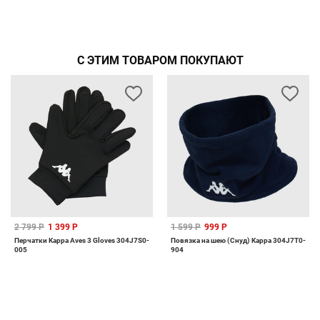
С ЭТИМ ТОВАРОМ ПОКУПАЮТ
2 799 Р
1 399 Р
1 599 Р
999 Р
Перчатки Kappa Aves 3 Gloves 304J7S0-
Повязка на шею (Снуд) Kappa 304J7T0-
005
904