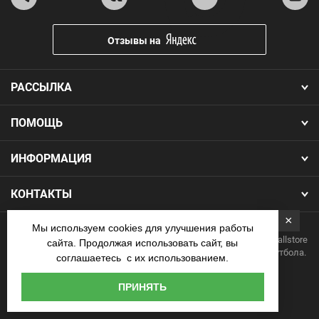
Отзывы на
РАССЫЛКА
ПОМОЩЬ
ИНФОРМАЦИЯ
КОНТАКТЫ
×
Мы используем cookies для улучшения работы
Copyright 2026.Все права защищены. Интернет-магазин Footballstore
сайта. Продолжая использовать сайт, вы
— продажа футбольной формы, бутс, мячей и одежды для футбола.
соглашаетесь с их использованием.
Наличные
ПРИНЯТЬ
курьеру