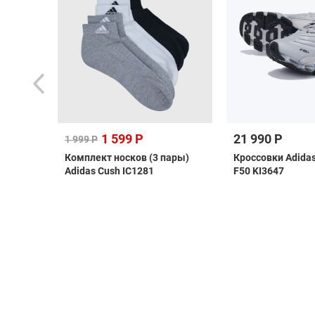
1 599 Р
21 990 Р
1 999 Р
Комплект носков (3 пары)
Кроссовки Adida
08082
Adidas Cush IC1281
F50 KI3647