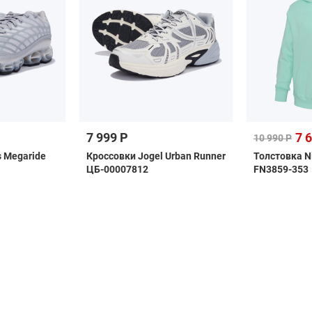
7 999 Р
7 
10 990 Р
s Megaride
Кроссовки Jogel Urban Runner
Толстовка N
ЦБ-00007812
FN3859-353