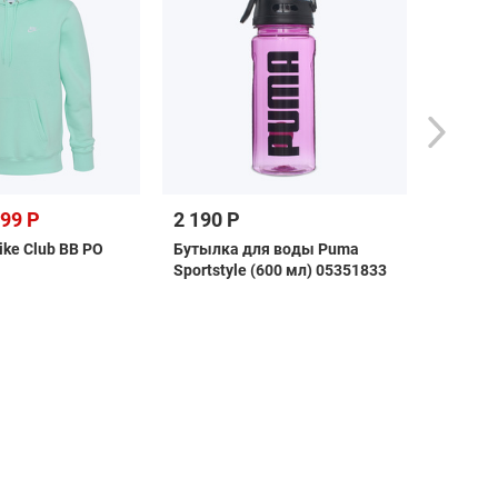
699 Р
2 190 Р
7 490 
ike Club BB PO
Бутылка для воды Puma
Кроссо
Sportstyle (600 мл) 05351833
Puma Sk