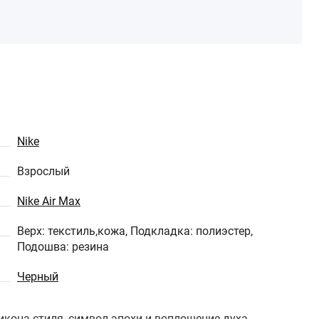
Nike
Взрослый
Nike Air Max
Верх: текстиль,кожа, Подкладка: полиэстер,
Подошва: резина
Черный
о икона стиля, символ эпохи и воплощение духа