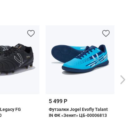
5 499 Р
1 899 
 Legacy FG
Футзалки Jogel Evofly Talant
Сланцы
0
IN ФК «Зенит» ЦБ-00006813
ЦБ-000