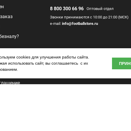
ен
8 800 300 66 96
Оптовый отдел
заказ
Звонки принимаются с 10:00 до 21:00 (МСК)
e-mail:
info@footballstore.ru
л
 безналу?
раммы
льзуем cookies для улучшения работы сайта.
ая использовать сайт, вы соглашаетесь с их
ПРИН
о центра
зованием.
глашение
ьности
tore —
.