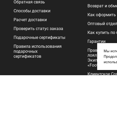
Обратная связь
Возврат и обм
Способы доставки
Как оформить 
Расчет доставки
Оптовый отде
Проверить статус заказа
Как купить по
Подарочные сертификаты
Гарантии
Правила использования
Правила прог
подарочных
Мы испо
лояльности
сертификатов
Продолж
Экипировочног
исполь
«FootballStore»
Клиентское Со
Политика
конфиденциал
Copyright 2026.Все права защищены. Интернет-магазин Footballs
продажа футбольной формы, бутс, мячей и одежды для футбола