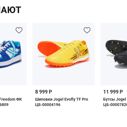
ПАЮТ
8 999 Р
11 999 Р
 Freedom ФК
Шиповки Jogel Evofly TF Pro
Бутсы Jogel
6809
ЦБ-00004196
ЦБ-0000782