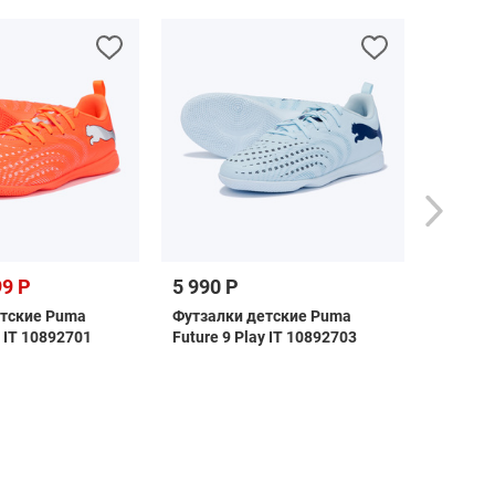
99 Р
5 990 Р
11 990 
етские Puma
Футзалки детские Puma
Футбол
y IT 10892701
Future 9 Play IT 10892703
Puma Mi