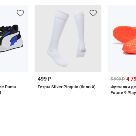
499 Р
4 7
5 990 Р
ие Puma
Гетры Silver Pinquin (белый)
Футзалки д
8
Future 9 Pla