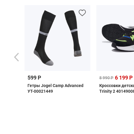
599 Р
6 199 Р
8 990 Р
 F50
Гетры Jogel Camp Advanced
Кроссовки детск
H1907
УТ-00021449
Trinity 2 4014900