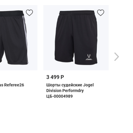
3 499 Р
11 990 
s Referee26
Шорты судейские Jogel
Футбол
Division Performdry
Puma Ma
ЦБ-00004989
2024/2