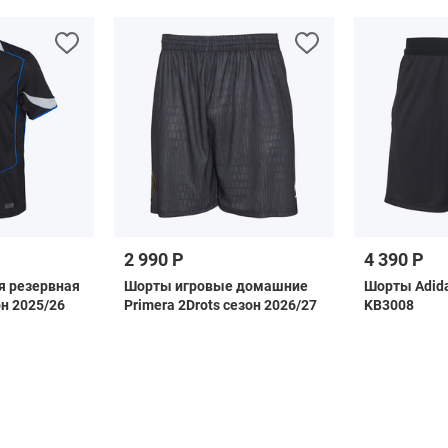
2 990 Р
4 390 Р
я резервная
Шорты игровые домашние
Шорты Adida
он 2025/26
Primera 2Drots сезон 2026/27
KB3008