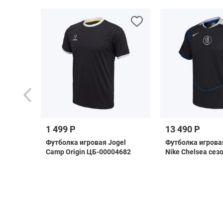
1 499 Р
13 490 Р
as
Футболка игровая Jogel
Футболка игрова
i
Camp Origin ЦБ-00004682
Nike Chelsea сез