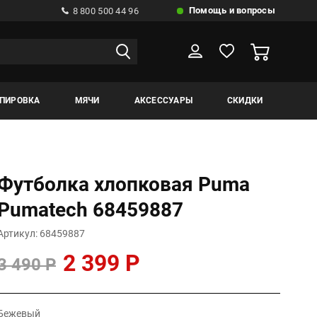
Помощь и вопросы
8 800 500 44 96
ИПИРОВКА
МЯЧИ
АКСЕССУАРЫ
СКИДКИ
Футболка хлопковая Puma
Pumatech 68459887
Артикул: 68459887
2 399 Р
3 490 Р
Бежевый