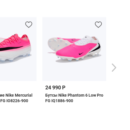
24 990 Р
12 49
е Nike Mercurial
Бутсы Nike Phantom 6 Low Pro
Бутсы д
 FG IO8226-900
FG IQ1886-900
6 High
IH1789