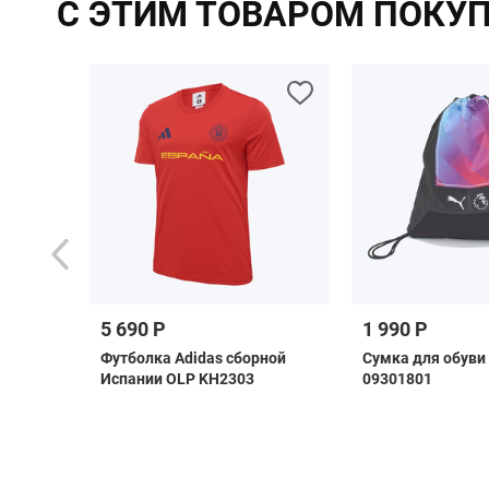
С ЭТИМ ТОВАРОМ ПОКУ
5 690 Р
1 990 Р
rpool
Футболка Adidas сборной
Сумка для обуви
Испании OLP KH2303
09301801