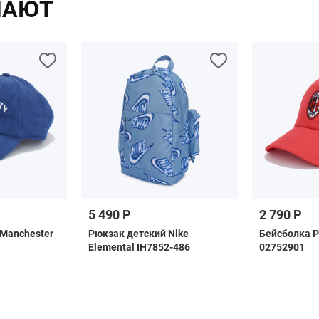
ПАЮТ
5 490 Р
2 790 Р
Manchester
Рюкзак детский Nike
Бейсболка P
Elemental IH7852-486
02752901