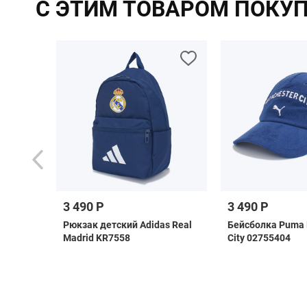
С ЭТИМ ТОВАРОМ ПОКУ
3 490 Р
3 490 Р
as
Рюкзак детский Adidas Real
Бейсболка Puma 
i
Madrid KR7558
City 02755404