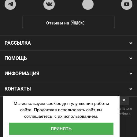
Отзывы на
РАССЫЛКА
ПОМОЩЬ
ИНФОРМАЦИЯ
КОНТАКТЫ
×
Мы используем cookies для улучшения работы
Copyright 2026.Все права защищены. Интернет-магазин Footballstore
сайта. Продолжая использовать сайт, вы
— продажа футбольной формы, бутс, мячей и одежды для футбола.
соглашаетесь с их использованием.
Наличные
ПРИНЯТЬ
курьеру