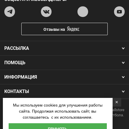
Отзывы на
РАССЫЛКА
ПОМОЩЬ
ИНФОРМАЦИЯ
КОНТАКТЫ
×
Мы используем cookies для улучшения работы
Copyright 2026.Все права защищены. Интернет-магазин Footballstore
сайта. Продолжая использовать сайт, вы
— продажа футбольной формы, бутс, мячей и одежды для футбола.
соглашаетесь с их использованием.
Наличные