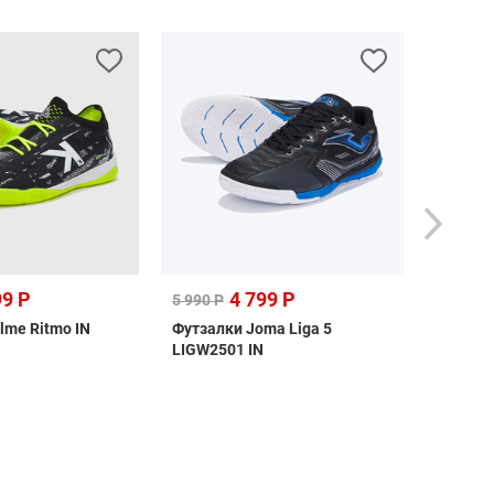
99 Р
4 799 Р
8 999 
5 990 Р
lme Ritmo IN
Футзалки Joma Liga 5
Футзалк
LIGW2501 IN
ЦБ-000