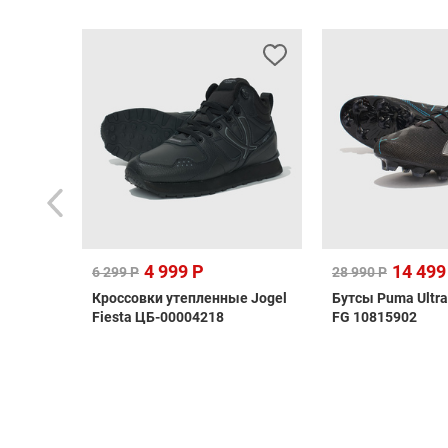
4 999 Р
14 499
6 299 Р
28 990 Р
as
Кроссовки утепленные Jogel
Бутсы Puma Ultra
i
Fiesta ЦБ-00004218
FG 10815902