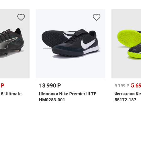
 Р
13 990 Р
5 6
9 199 Р
 5 Ultimate
Шиповки Nike Premier III TF
Футзалки Ke
HM0283-001
55172-187