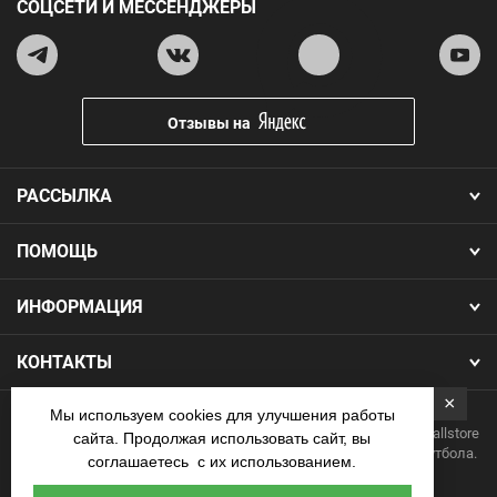
СОЦСЕТИ И МЕССЕНДЖЕРЫ
Отзывы на
РАССЫЛКА
ПОМОЩЬ
ИНФОРМАЦИЯ
КОНТАКТЫ
×
Мы используем cookies для улучшения работы
Copyright 2026.Все права защищены. Интернет-магазин Footballstore
сайта. Продолжая использовать сайт, вы
— продажа футбольной формы, бутс, мячей и одежды для футбола.
соглашаетесь с их использованием.
Наличные