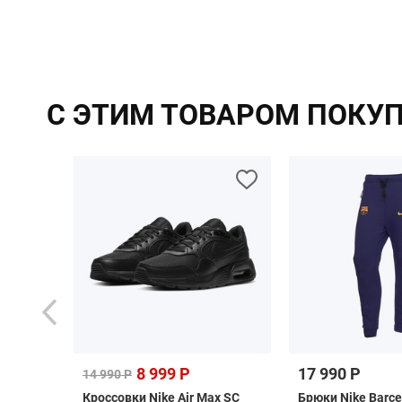
С ЭТИМ ТОВАРОМ ПОКУ
8 999 Р
17 990 Р
14 990 Р
 F50
Кроссовки Nike Air Max SC
Брюки Nike Barce