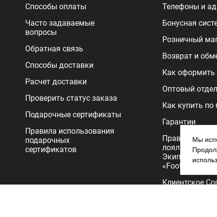
Способы оплаты
Телефоны и ад
Часто задаваемые
Бонусная сист
вопросы
Розничный ма
Обратная связь
Возврат и обм
Способы доставки
Как оформить 
Расчет доставки
Оптовый отде
Проверить статус заказа
Как купить по
Подарочные сертификаты
Гарантии
Правила использования
Правила прог
подарочных
Мы испо
лояльности
сертификатов
Продолж
Экипировочног
исполь
«FootballStore»
Клиентское Со
Политика
конфиденциал