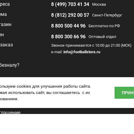
реса
8 (499) 703 41 34
Москва
ема
8 (812) 292 00 57
Санкт-Петербург
газин
8 800 500 44 96
Бесплатно по РФ
ен
8 800 300 66 96
Оптовый отдел
заказ
Звонки принимаются с 10:00 до 21:00 (МСК)
e-mail:
info@footballstore.ru
л
 безналу?
раммы
льзуем cookies для улучшения работы сайта.
ая использовать сайт, вы соглашаетесь с их
ПРИН
о центра
зованием.
глашение
ьности