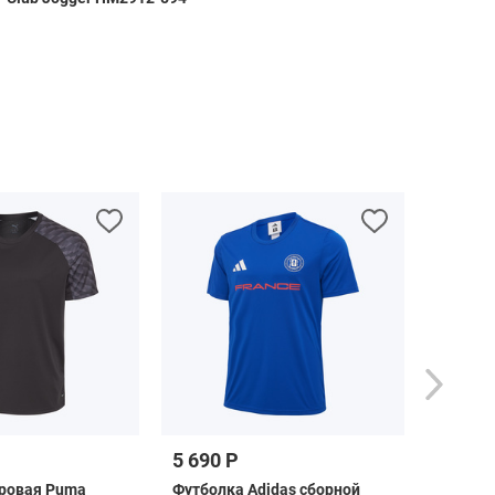
5 690 Р
7 490 
гровая Puma
Футболка Adidas сборной
Бутсы A