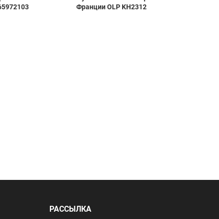
65972103
Франции OLP KH2312
FG/MG 
РАССЫЛКА