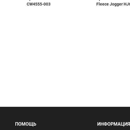
H1907
CW4555-003
Fleece Jogger HJ
ПОМОЩЬ
ИНФОРМАЦИ