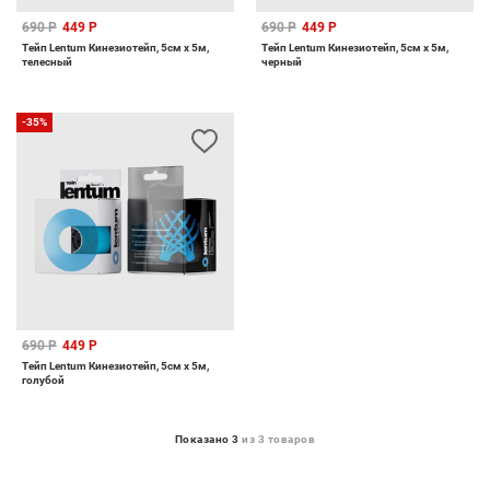
690 Р
449 Р
690 Р
449 Р
Тейп Lentum Кинезиотейп, 5см x 5м,
Тейп Lentum Кинезиотейп, 5см x 5м,
телесный
черный
-35%
690 Р
449 Р
Тейп Lentum Кинезиотейп, 5см x 5м,
голубой
Показано 3
из 3 товаров