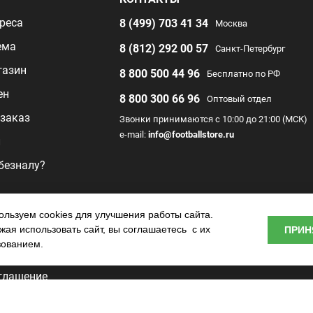
реса
8 (499) 703 41 34
Москва
ема
8 (812) 292 00 57
Санкт-Петербург
газин
8 800 500 44 96
Бесплатно по РФ
ен
8 800 300 66 96
Оптовый отдел
заказ
Звонки принимаются с 10:00 до 21:00 (МСК)
e-mail:
info@footballstore.ru
л
 безналу?
раммы
льзуем cookies для улучшения работы сайта.
ая использовать сайт, вы соглашаетесь с их
ПРИН
о центра
зованием.
глашение