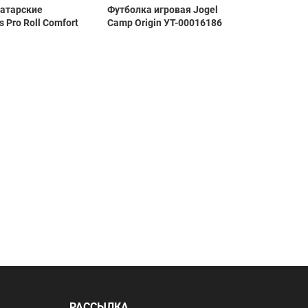
ратарские
Футболка игровая Jogel
Вратар
 Pro Roll Comfort
Camp Origin УТ-00016186
сборно
РАССЫЛКА