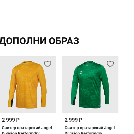
ДОПОЛНИ ОБРАЗ
2 999 Р
2 999 Р
2 
Свитер вратарский Jogel
Свитер вратарский Jogel
Сви
Division Performdry
Division Performdry
Div