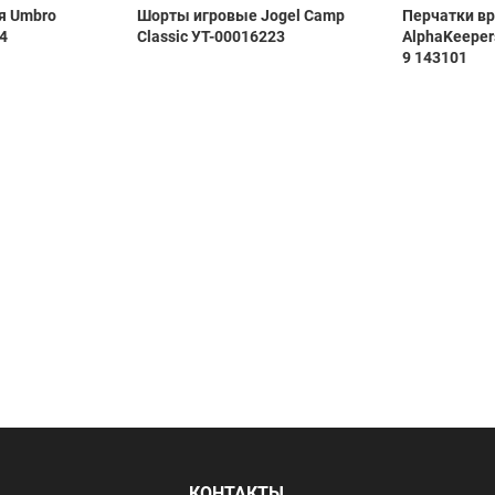
я Umbro
Шорты игровые Jogel Camp
Перчатки в
4
Classic УТ-00016223
AlphaKeepers
9 143101
Я
КОНТАКТЫ