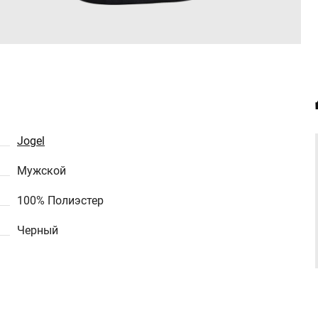
Jogel
Мужской
100% Полиэстер
Черный
2 999 Р
2 999 Р
Свитер вратарский Jogel
Свитер вратарский Jogel
Division Performdry
Division Performdry