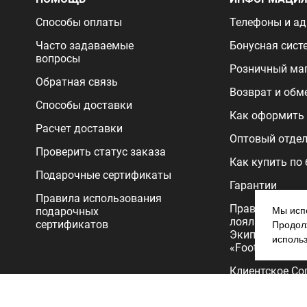
Способы оплаты
Телефоны и ад
Часто задаваемые
Бонусная сист
вопросы
Розничный ма
Обратная связь
Возврат и обм
Способы доставки
Как оформить 
Расчет доставки
Оптовый отде
Проверить статус заказа
Как купить по
Подарочные сертификаты
Гарантии
Правила использования
Правила прог
подарочных
Мы испо
лояльности
сертификатов
Продолж
Экипировочног
исполь
«FootballStore»
Клиентское Со
Политика