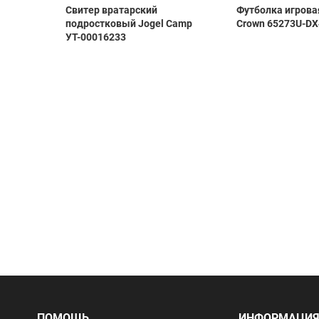
ная
Свитер вратарский
Футболка игрова
ка Jogel
подростковый Jogel Camp
Crown 65273U-DX
6/27
УТ-00016233
ПОМОЩЬ
ИНФОРМАЦИ