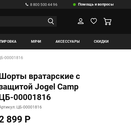
Помощь и вопросы
8 800 500 44 96
ИПИРОВКА
МЯЧИ
АКСЕССУАРЫ
СКИДКИ
ЦБ-00001816
Шорты вратарские с
защитой Jogel Camp
ЦБ-00001816
Артикул: ЦБ-00001816
2 899 Р