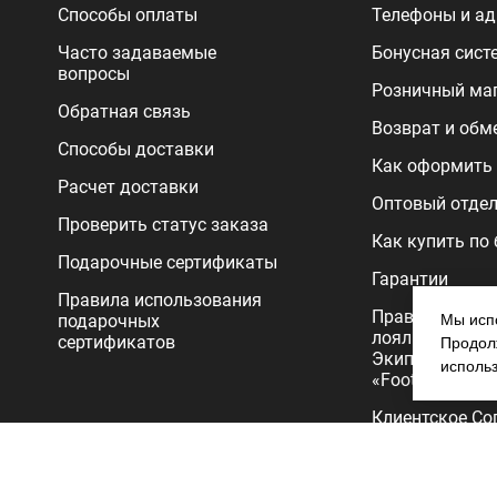
Способы оплаты
Телефоны и ад
Часто задаваемые
Бонусная сист
вопросы
Розничный ма
Обратная связь
Возврат и обм
Способы доставки
Как оформить 
Расчет доставки
Оптовый отде
Проверить статус заказа
Как купить по
Подарочные сертификаты
Гарантии
Правила использования
Правила прог
подарочных
Мы испо
лояльности
сертификатов
Продолж
Экипировочног
исполь
«FootballStore»
Клиентское Со
Политика
конфиденциал