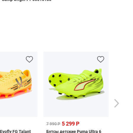
5 299 Р
1 699 
7 990 Р
Evofly FG Talant
Бутсы детские Puma Ultra 6
Шорты 