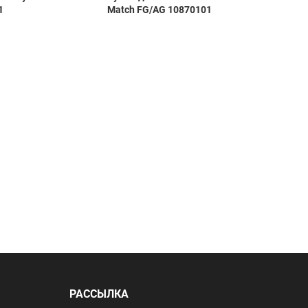
1
Match FG/AG 10870101
Divisio
ЦБ-000
РАССЫЛКА