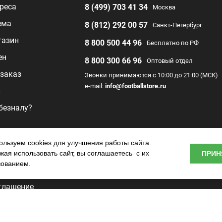
реса
8 (499) 703 41 34
Москва
ема
8 (812) 292 00 57
Санкт-Петербург
газин
8 800 500 44 96
Бесплатно по РФ
ен
8 800 300 66 96
Оптовый отдел
заказ
Звонки принимаются с 10:00 до 21:00 (МСК)
e-mail:
info@footballstore.ru
л
 безналу?
раммы
льзуем cookies для улучшения работы сайта.
ая использовать сайт, вы соглашаетесь с их
ПРИН
о центра
зованием.
глашение
ьности