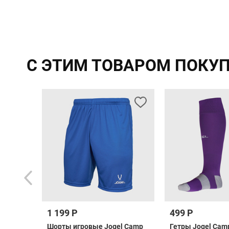
С ЭТИМ ТОВАРОМ ПОКУ
1 199 Р
499 Р
as
Шорты игровые Jogel Camp
Гетры Jogel Camp