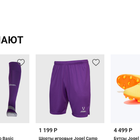
ПАЮТ
1 199 Р
4 499 Р
 Basic
Шорты игровые Jogel Camp
Бутсы Jogel 