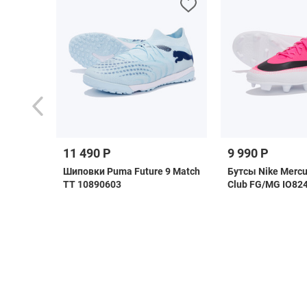
11 490 Р
9 990 Р
ная
Шиповки Puma Future 9 Match
Бутсы Nike Mercu
ка Jogel
TT 10890603
Club FG/MG IO82
6/27