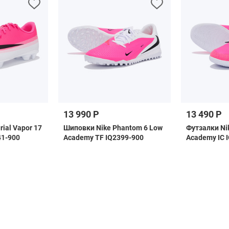
13 990 Р
13 490 Р
rial Vapor 17
Шиповки Nike Phantom 6 Low
Футзалки Ni
41-900
Academy TF IQ2399-900
Academy IC 