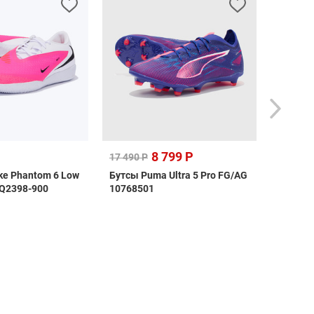
8 799 Р
17 99
17 490 Р
ke Phantom 6 Low
Бутсы Puma Ultra 5 Pro FG/AG
Бутсы N
IQ2398-900
10768501
FG HQ3