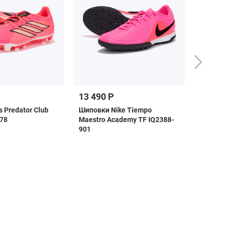
13 490 Р
3 790 
 Predator Club
Шиповки Nike Tiempo
Бейсбол
78
Maestro Academy TF IQ2388-
KR0531
901