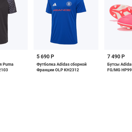
5 690 Р
7 490 Р
я Puma
Футболка Adidas сборной
Бутсы Adidas
2103
Франции OLP KH2312
FG/MG HP99