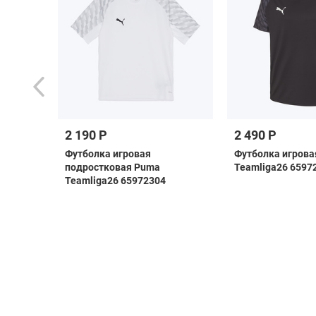
2 190 Р
2 490 Р
ная
Футболка игровая
Футболка игрова
ка Jogel
подростковая Puma
Teamliga26 6597
6/27
Teamliga26 65972304