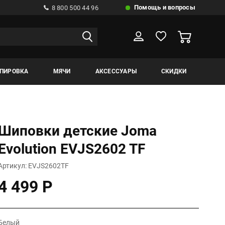
Помощь и вопросы
8 800 500 44 96
ИПИРОВКА
МЯЧИ
АКСЕССУАРЫ
СКИДКИ
Шиповки детские Joma
Evolution EVJS2602 TF
Артикул: EVJS2602TF
4 499 Р
Белый