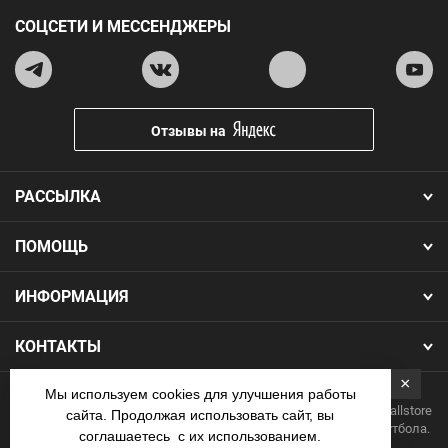
СОЦСЕТИ И МЕССЕНДЖЕРЫ
Отзывы на
РАССЫЛКА
ПОМОЩЬ
ИНФОРМАЦИЯ
КОНТАКТЫ
×
Мы используем cookies для улучшения работы
Copyright 2026.Все права защищены. Интернет-магазин Footballstore
сайта. Продолжая использовать сайт, вы
— продажа футбольной формы, бутс, мячей и одежды для футбола.
соглашаетесь с их использованием.