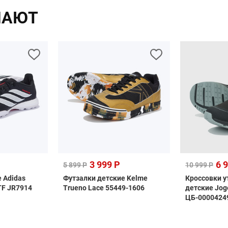
ПАЮТ
3 999 Р
6 
5 899 Р
10 999 Р
 Adidas
Футзалки детские Kelme
Кроссовки 
TF JR7914
Trueno Lace 55449-1606
детские Jog
ЦБ-0000424