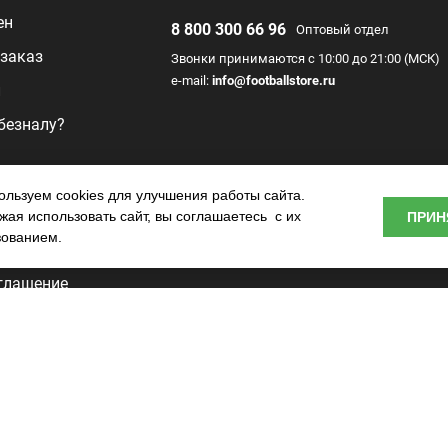
ен
8 800 300 66 96
Оптовый отдел
заказ
Звонки принимаются с 10:00 до 21:00 (МСК)
e-mail:
info@footballstore.ru
л
 безналу?
раммы
льзуем cookies для улучшения работы сайта.
ая использовать сайт, вы соглашаетесь с их
ПРИН
о центра
зованием.
глашение
ьности
tore —
.