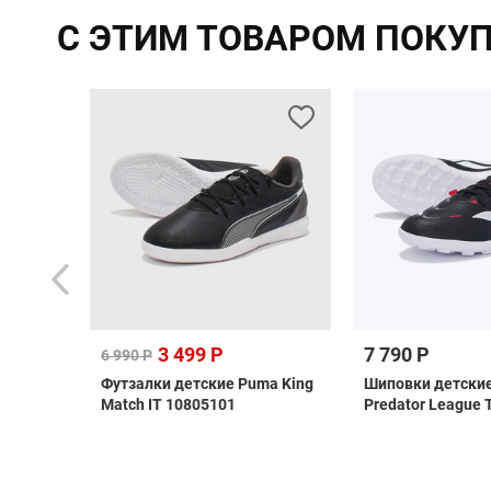
С ЭТИМ ТОВАРОМ ПОКУ
3 499 Р
7 790 Р
6 990 Р
ной
Футзалки детские Puma King
Шиповки детские
Match IT 10805101
Predator League 