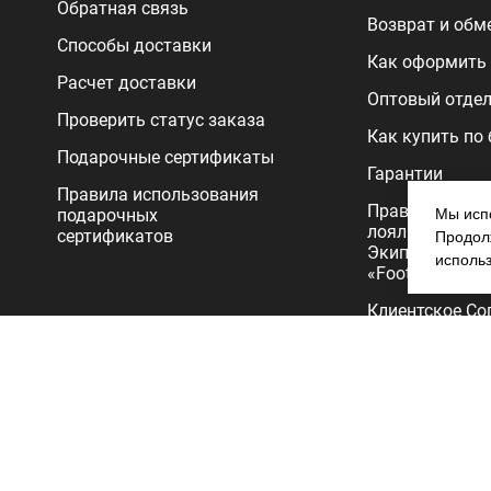
Обратная связь
Возврат и обм
Способы доставки
Как оформить 
Расчет доставки
Оптовый отде
Проверить статус заказа
Как купить по
Подарочные сертификаты
Гарантии
Правила использования
Правила прог
подарочных
Мы испо
лояльности
сертификатов
Продолж
Экипировочног
исполь
«FootballStore»
Клиентское Со
Политика
конфиденциал
Copyright 2026.Все права защищены. Интернет-магазин Footballs
продажа футбольной формы, бутс, мячей и одежды для футбола