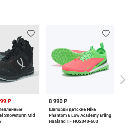
999 Р
8 990 Р
10 99
утепленные
Шиповки детские Nike
Бутсы д
el Snowstorm Mid
Phantom 6 Low Academy Erling
Vapor 
9
Haaland TF HQ2040-603
IO8239