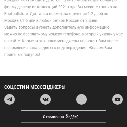
каждый мечтал еще в детстве. Купить игровую футбольную
форму дешево из коллекций 2021 года Вы можете только на
Footballstore. Доставка возможна в течение 1-2 дней по
Москве, СПб или в любой регион России от 2 дней.
Задать вопросы и узнать дополнительную информацию
можно по бесплатному номеру телефона, который указан у нас
на сайте. Кроме этого, наши менеджеры позвонят Вам после
оформления заказа для его подтверждения. Желаем Вам
приятных покупок!
СОЦСЕТИ И МЕССЕНДЖЕРЫ
Отзывы на