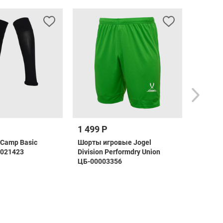
1 499 Р
1 599 
 Camp Basic
Шорты игровые Jogel
Футболк
0021423
Division Performdry Union
Camp R
ЦБ-00003356