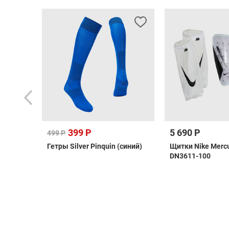
399 Р
5 690 Р
499 Р
rpool
Гетры Silver Pinquin (синий)
Щитки Nike Mercur
DN3611-100