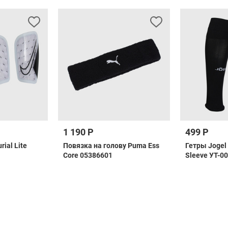
1 190 Р
499 Р
ial Lite
Повязка на голову Puma Ess
Гетры Jogel
Core 05386601
Sleeve УТ-0